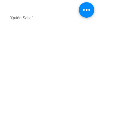
"A la Entrada de la Curva"
"Quién Sabe"
"Confía", texto concursante en la
convocatoria de @fuentetaja "Sucedió en un
Coche", para BlablaCar.
"Un Clavo", relato ganador del concurso de
@culturainquieta
"ECO" se lleva Mejor Actriz en Italia y trofeo
en USA!
"ECO" consigue 3 premios en Ibicine-Premios
Astarté...!
"ECO" consigue 9 nominaciones en los